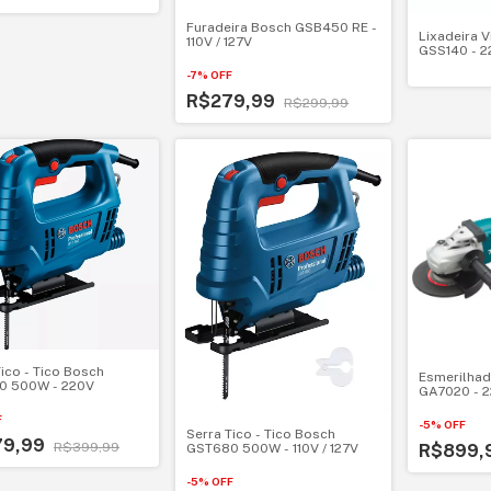
Furadeira Bosch GSB450 RE -
Lixadeira V
110V / 127V
GSS140 - 2
-
7
%
OFF
R$279,99
R$299,99
Tico - Tico Bosch
Esmerilhade
0 500W - 220V
GA7020 - 
F
-
5
%
OFF
Serra Tico - Tico Bosch
79,99
R$399,99
R$899,
GST680 500W - 110V / 127V
-
5
%
OFF