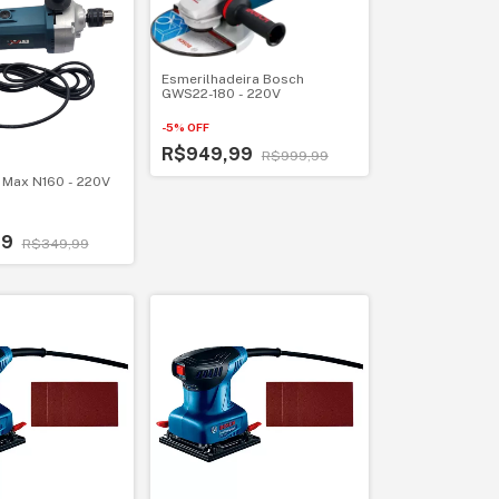
Esmerilhadeira Bosch
GWS22-180 - 220V
-
5
%
OFF
R$949,99
R$999,99
 Max N160 - 220V
99
R$349,99