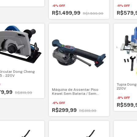
DQU02-160
-
6
%
OFF
-
11
%
OFF
R$1.499,99
R$579,
R$1.599,99
Circular Dong Cheng
5 - 220V
Tupia Dong
F
220V
Máquina de Assentar Piso
79,99
R$819,99
Kewel Sem Bateria / Sem
Carregador
-
8
%
OFF
-
6
%
OFF
R$599,
R$299,99
R$319,99