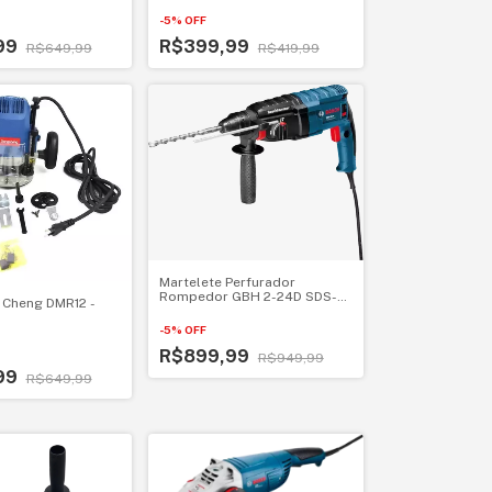
B 220V
-
5
%
OFF
99
R$399,99
R$649,99
R$419,99
Martelete Perfurador
Rompedor GBH 2-24D SDS-
 Cheng DMR12 -
PLUS 720W - 220V
-
5
%
OFF
R$899,99
R$949,99
99
R$649,99