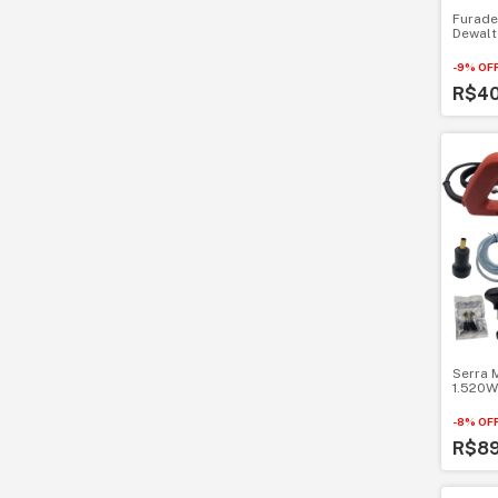
Furade
Dewalt
-
9
%
OF
R$4
Serra 
1.520W
-
8
%
OF
R$8