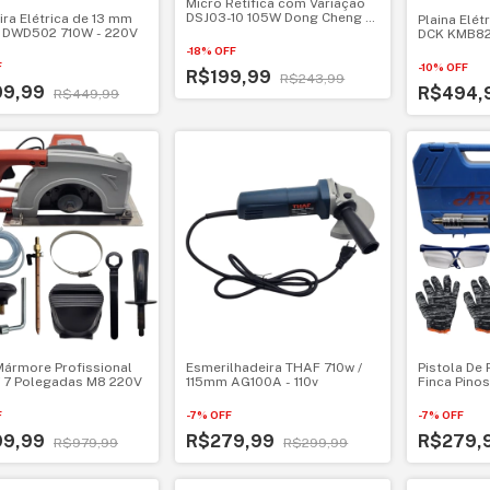
Micro Retífica com Variação
DSJ03-10 105W Dong Cheng -
ira Elétrica de 13 mm
Plaina Elé
220V
 DWD502 710W - 220V
DCK KMB82
-
18
%
OFF
F
-
10
%
OFF
R$199,99
R$243,99
09,99
R$494,
R$449,99
Mármore Profissional
Esmerilhadeira THAF 710w /
Pistola De
 7 Polegadas M8 220V
115mm AG100A - 110v
Finca Pino
F
-
7
%
OFF
-
7
%
OFF
99,99
R$279,99
R$279,
R$979,99
R$299,99