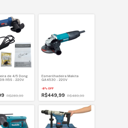
eira de 4/5 Dong
Esmerilhadeira Makita
9-115S - 220V
GA4530 - 220V
-
8
%
OFF
99
R$449,99
R$289,99
R$489,99