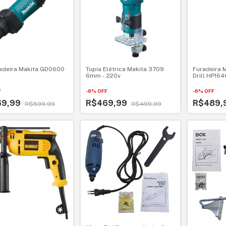
cadeira Makita GD0600
Tupia Elétrica Makita 3709
Furadeira 
6mm - 220v
Drill HP164
F
-
6
%
OFF
-
6
%
OFF
69,99
R$469,99
R$489,
R$599,99
R$499,99