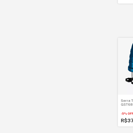
Serra 
GST68
-
5
%
OF
R$3