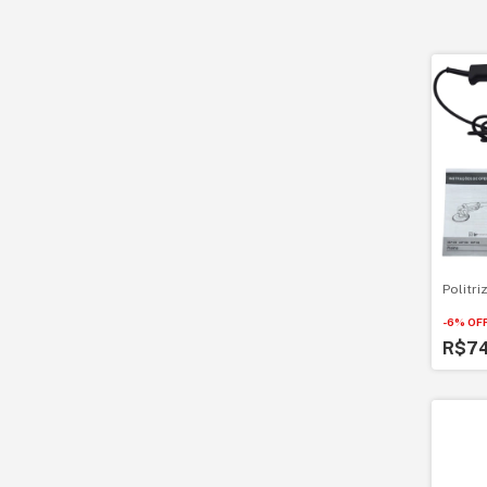
Politr
-
6
%
OF
R$7