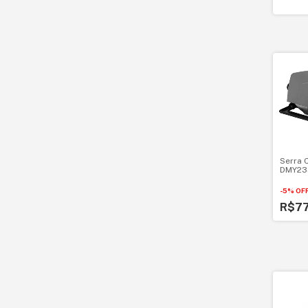
Serra 
DMY23
-
5
%
OF
R$7