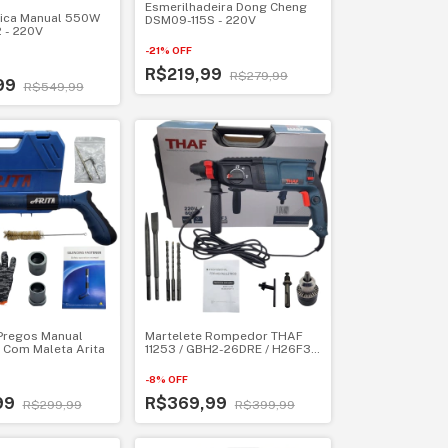
Esmerilhadeira Dong Cheng
trica Manual 550W
DSM09-115S - 220V
 - 220V
-
21
%
OFF
R$219,99
R$279,99
99
R$549,99
 Pregos Manual
Martelete Rompedor THAF
s Com Maleta Arita
11253 / GBH2-26DRE / H26F3
Potência 800W - 110V
-
8
%
OFF
99
R$369,99
R$299,99
R$399,99