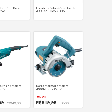
ibratória Bosch
Lixadeira Vibratória Bosch
20V
GSS140 - 110V / 127V
ira (7") Makita
Serra Mármore Makita
220V
4100NH2Z - 220V
-
8
%
OFF
99
R$549,99
R$949,99
R$599,99