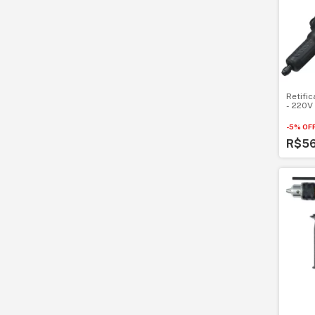
Retifi
- 220V
-
5
%
OF
R$5