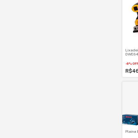
Lixadei
DWE641
-
6
%
OF
R$4
Plaina