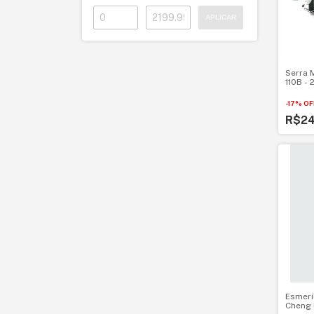
APLICAR
Serra 
110B -
-
17
%
OF
R$2
Esmeri
Cheng 