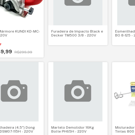
Mármore KUNDI KD-MC-
Furadeira de Impacto Black e
Esmerilhad
 220V
Decker TM500 3/8 - 220V
BO 8-125 -
F
49,99
R$299,99
lhadeira (4,5") Dong
Martelo Demolidor 16Kg
Misturador
DSM07-115H - 220V
Bolte PH65H - 220V
Tintas 800