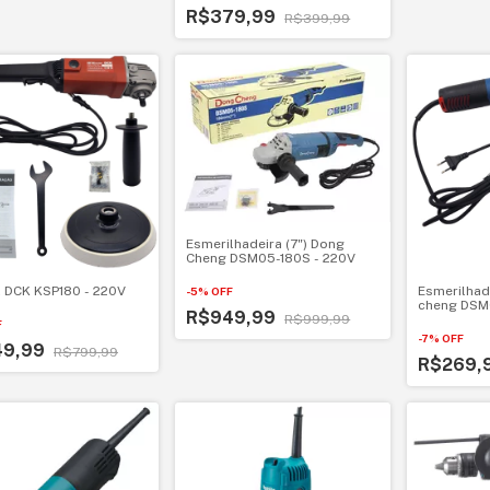
R$379,99
R$399,99
Esmerilhadeira (7") Dong
Cheng DSM05-180S - 220V
iz DCK KSP180 - 220V
Esmerilhad
-
5
%
OFF
cheng DSM0
R$949,99
R$999,99
F
-
7
%
OFF
49,99
R$799,99
R$269,