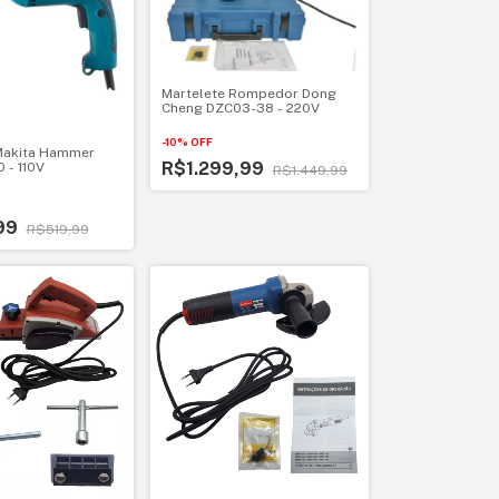
Martelete Rompedor Dong
Cheng DZC03-38 - 220V
-
10
%
OFF
Makita Hammer
R$1.299,99
0 - 110V
R$1.449,99
99
R$519,99