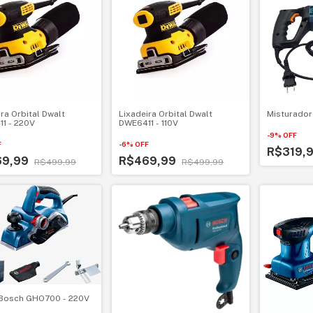
ra Orbital Dwalt
Lixadeira Orbital Dwalt
Misturador
1 - 220V
DWE6411 - 110V
-
9
%
OFF
F
-
6
%
OFF
R$319,
69,99
R$469,99
R$499,99
R$499,99
 Bosch GHO700 - 220V