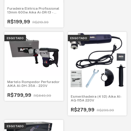
Furadeira Elétrica Profissional
13mm 600w Aika Ai-DR-13 -
220V
R$199,99
R$219,99
ESGOTADO
ESGOTADO
Martelo Rompedor Perfurador
AIKA AI-DH-35A - 220V
R$799,99
R$849,99
Esmerilhadeira (4 1/2) Aika AI-
AG-115A 220V
R$279,99
R$299,99
ESGOTADO