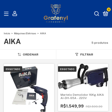
0
Início
>
Máquinas Elétricas
>
AIKA
AIKA
5 produtos
ORDENAR
FILTRAR
ESGOTADO
ESGOTADO
Martelo Demolidor 16Kg AIKA
AI-DH-65A - 220V
R$1.549,99
R$1.599,99