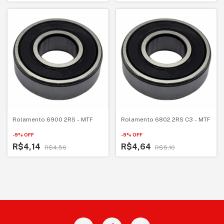
Rolamento 6900 2RS - MTF
Rolamento 6802 2RS C3 - MTF
-
9
%
OFF
-
9
%
OFF
R$4,14
R$4,64
R$4,56
R$5,10