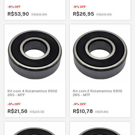
-
9
%
OFF
-
9
%
OFF
R$53,90
R$26,95
R$59,30
R$29,65
Kit com 4 Rolamentos 6902
Kit com 2 Rolamentos 6902
2RS - MTF
2RS - MTF
-
9
%
OFF
-
9
%
OFF
R$21,56
R$10,78
R$23,72
R$11,86