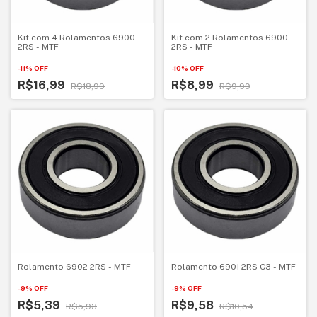
Kit com 4 Rolamentos 6900
Kit com 2 Rolamentos 6900
2RS - MTF
2RS - MTF
-
11
%
OFF
-
10
%
OFF
R$16,99
R$8,99
R$18,99
R$9,99
Rolamento 6902 2RS - MTF
Rolamento 6901 2RS C3 - MTF
-
9
%
OFF
-
9
%
OFF
R$5,39
R$9,58
R$5,93
R$10,54